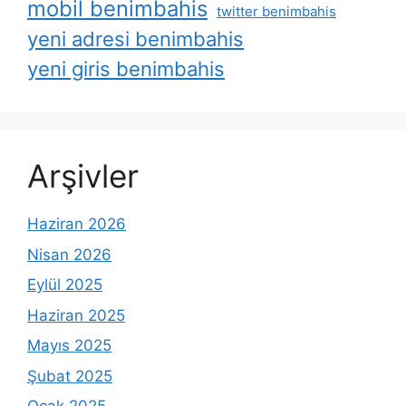
mobil benimbahis
twitter benimbahis
yeni adresi benimbahis
yeni giris benimbahis
Arşivler
Haziran 2026
Nisan 2026
Eylül 2025
Haziran 2025
Mayıs 2025
Şubat 2025