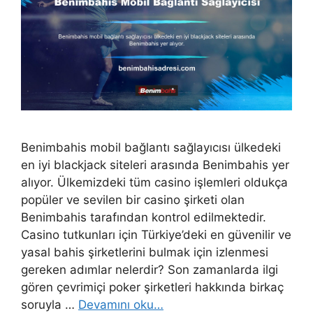
Benimbahis mobil bağlantı sağlayıcısı ülkedeki
en iyi blackjack siteleri arasında Benimbahis yer
alıyor. Ülkemizdeki tüm casino işlemleri oldukça
popüler ve sevilen bir casino şirketi olan
Benimbahis tarafından kontrol edilmektedir.
Casino tutkunları için Türkiye’deki en güvenilir ve
yasal bahis şirketlerini bulmak için izlenmesi
gereken adımlar nelerdir? Son zamanlarda ilgi
gören çevrimiçi poker şirketleri hakkında birkaç
soruyla …
Devamını oku…