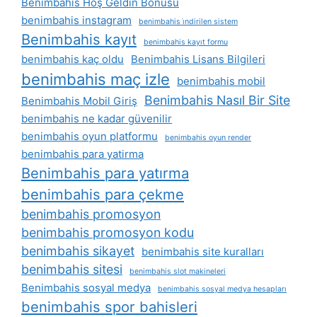
Benimbahis Hoş Geldin Bonusu
benimbahis instagram
benimbahis i̇ndirilen sistem
Benimbahis kayıt
benimbahis kayıt formu
benimbahis kaç oldu
Benimbahis Lisans Bilgileri
benimbahis maç izle
benimbahis mobil
Benimbahis Nasıl Bir Site
Benimbahis Mobil Giriş
benimbahis ne kadar güvenilir
benimbahis oyun platformu
benimbahis oyun render
benimbahis para yatirma
Benimbahis para yatırma
benimbahis para çekme
benimbahis promosyon
benimbahis promosyon kodu
benimbahis sikayet
benimbahis site kuralları
benimbahis sitesi
benimbahis slot makineleri
Benimbahis sosyal medya
benimbahis sosyal medya hesapları
benimbahis spor bahisleri