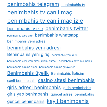
benimbahis telegram
benimbahis tv
benimbahis tv canli maç
benimbahis tv canli maç izle
benimbahis twitter
benimbahis tv izle
benimbahis whatsapp
benimbahis web site
benimbahis yeni adres
benimbahis yeni adresi
Benimbahis yeni giriş
benimbahis yeni girişi
benimbahis yeni web sitesi üyelik süreci
benimbahis çevrimiçi bahis
benimbahis ödeme planı
benimbahis ödeme şikayetleri
Benimbahis üyelik
Benimbahis İletişim
casino sitesi benimbahis
canli benimbahis
giris adresi benimbahis
giris benimbahis
giris yap benimbahis
güncel adresi benimbahis
kayit benimbahis
güncel benimbahis