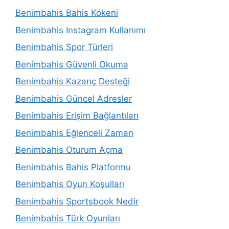
Benimbahis Bahis Kökeni
Benimbahis Instagram Kullanımı
Benimbahis Spor Türleri
Benimbahis Güvenli Okuma
Benimbahis Kazanç Desteği
Benimbahis Güncel Adresler
Benimbahis Erişim Bağlantıları
Benimbahis Eğlenceli Zaman
Benimbahis Oturum Açma
Benimbahis Bahis Platformu
Benimbahis Oyun Koşulları
Benimbahis Sportsbook Nedir
Benimbahis Türk Oyunları