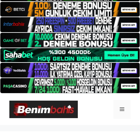
İçeriğe
atla
Menü