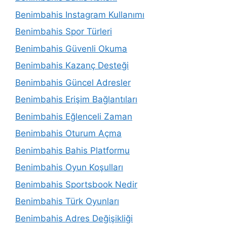
Benimbahis Instagram Kullanımı
Benimbahis Spor Türleri
Benimbahis Güvenli Okuma
Benimbahis Kazanç Desteği
Benimbahis Güncel Adresler
Benimbahis Erişim Bağlantıları
Benimbahis Eğlenceli Zaman
Benimbahis Oturum Açma
Benimbahis Bahis Platformu
Benimbahis Oyun Koşulları
Benimbahis Sportsbook Nedir
Benimbahis Türk Oyunları
Benimbahis Adres Değişikliği