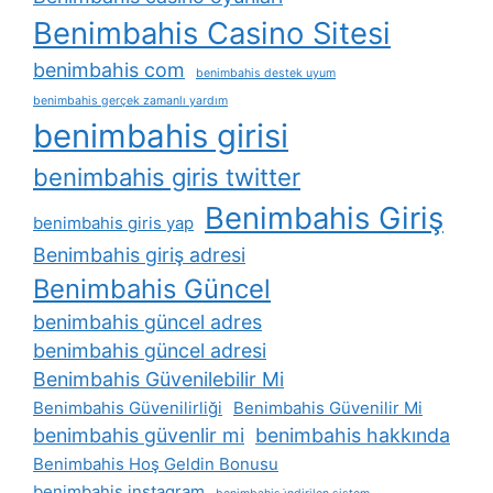
Benimbahis Casino Sitesi
benimbahis com
benimbahis destek uyum
benimbahis gerçek zamanlı yardım
benimbahis girisi
benimbahis giris twitter
Benimbahis Giriş
benimbahis giris yap
Benimbahis giriş adresi
Benimbahis Güncel
benimbahis güncel adres
benimbahis güncel adresi
Benimbahis Güvenilebilir Mi
Benimbahis Güvenilirliği
Benimbahis Güvenilir Mi
benimbahis güvenlir mi
benimbahis hakkında
Benimbahis Hoş Geldin Bonusu
benimbahis instagram