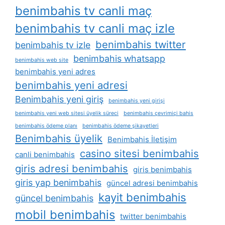
benimbahis tv canli maç
benimbahis tv canli maç izle
benimbahis twitter
benimbahis tv izle
benimbahis whatsapp
benimbahis web site
benimbahis yeni adres
benimbahis yeni adresi
Benimbahis yeni giriş
benimbahis yeni girişi
benimbahis yeni web sitesi üyelik süreci
benimbahis çevrimiçi bahis
benimbahis ödeme planı
benimbahis ödeme şikayetleri
Benimbahis üyelik
Benimbahis İletişim
casino sitesi benimbahis
canli benimbahis
giris adresi benimbahis
giris benimbahis
giris yap benimbahis
güncel adresi benimbahis
kayit benimbahis
güncel benimbahis
mobil benimbahis
twitter benimbahis