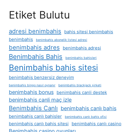
Etiket Bulutu
adresi benimbahis
bahis sitesi benimbahis
benimbahis
benimbahis abonelik listesi adresi
benimbahis adres
benimbahis adresi
Benimbahis Bahis
benimbahis bahisleri
Benimbahis bahis sitesi
benimbahis benzersiz deneyim
benimbahis bingo nasıl oynanır
benimbahis blackjack şirketi
benimbahis bonus
benimbahis canli destek
benimbahis canli maç izle
Benimbahis Canlı
benimbahis canlı bahis
benimbahis canlı bahisler
benimbahis canlı bahis ofisi
benimbahis canlı bahis sitesi
benimbahis canlı casino
Benimbahis casino oyunları