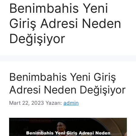
Benimbahis Yeni
Giriş Adresi Neden
Değişiyor
Benimbahis Yeni Giriş
Adresi Neden Değişiyor
Mart 22, 2023
Yazarı:
admin