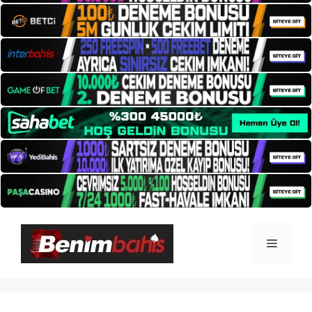
İçeriğe
atla
Menü