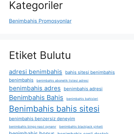
Kategoriler
Benimbahis Promosyonlar
Etiket Bulutu
adresi benimbahis
bahis sitesi benimbahis
benimbahis
benimbahis abonelik listesi adresi
benimbahis adres
benimbahis adresi
Benimbahis Bahis
benimbahis bahisleri
Benimbahis bahis sitesi
benimbahis benzersiz deneyim
benimbahis bingo nasıl oynanır
benimbahis blackjack şirketi
benimbahis bonus
benimbahis canli destek