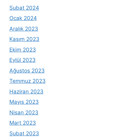
Şubat 2024
Ocak 2024
Aralık 2023
Kasım 2023
Ekim 2023
Eylül 2023
Ağustos 2023
Temmuz 2023
Haziran 2023
Mayıs 2023
Nisan 2023
Mart 2023
Şubat 2023