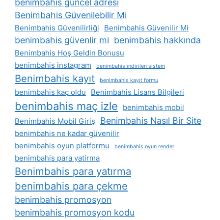
benimbahis güncel adresi
Benimbahis Güvenilebilir Mi
Benimbahis Güvenilirliği
Benimbahis Güvenilir Mi
benimbahis güvenlir mi
benimbahis hakkında
Benimbahis Hoş Geldin Bonusu
benimbahis instagram
benimbahis i̇ndirilen sistem
Benimbahis kayıt
benimbahis kayıt formu
benimbahis kaç oldu
Benimbahis Lisans Bilgileri
benimbahis maç izle
benimbahis mobil
Benimbahis Nasıl Bir Site
Benimbahis Mobil Giriş
benimbahis ne kadar güvenilir
benimbahis oyun platformu
benimbahis oyun render
benimbahis para yatirma
Benimbahis para yatırma
benimbahis para çekme
benimbahis promosyon
benimbahis promosyon kodu