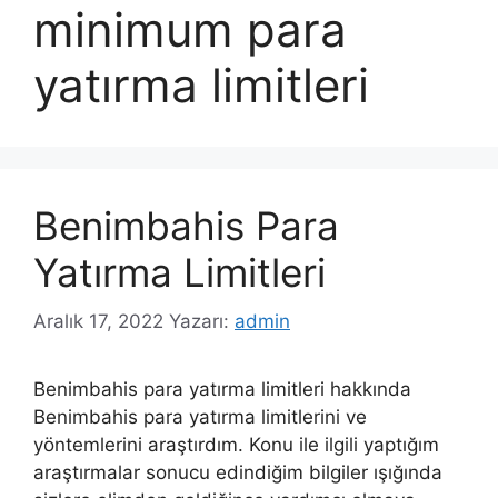
minimum para
yatırma limitleri
Benimbahis Para
Yatırma Limitleri
Aralık 17, 2022
Yazarı:
admin
Benimbahis para yatırma limitleri hakkında
Benimbahis para yatırma limitlerini ve
yöntemlerini araştırdım. Konu ile ilgili yaptığım
araştırmalar sonucu edindiğim bilgiler ışığında