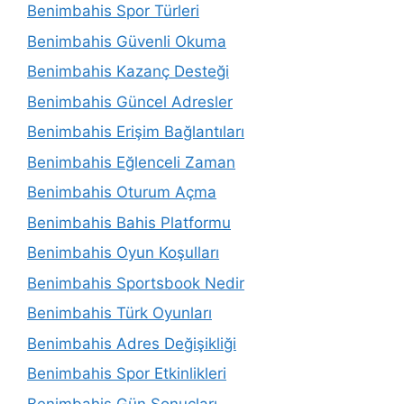
Benimbahis Spor Türleri
Benimbahis Güvenli Okuma
Benimbahis Kazanç Desteği
Benimbahis Güncel Adresler
Benimbahis Erişim Bağlantıları
Benimbahis Eğlenceli Zaman
Benimbahis Oturum Açma
Benimbahis Bahis Platformu
Benimbahis Oyun Koşulları
Benimbahis Sportsbook Nedir
Benimbahis Türk Oyunları
Benimbahis Adres Değişikliği
Benimbahis Spor Etkinlikleri
Benimbahis Gün Sonuçları