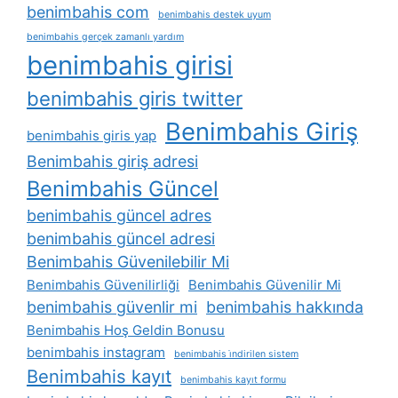
benimbahis com
benimbahis destek uyum
benimbahis gerçek zamanlı yardım
benimbahis girisi
benimbahis giris twitter
Benimbahis Giriş
benimbahis giris yap
Benimbahis giriş adresi
Benimbahis Güncel
benimbahis güncel adres
benimbahis güncel adresi
Benimbahis Güvenilebilir Mi
Benimbahis Güvenilirliği
Benimbahis Güvenilir Mi
benimbahis güvenlir mi
benimbahis hakkında
Benimbahis Hoş Geldin Bonusu
benimbahis instagram
benimbahis i̇ndirilen sistem
Benimbahis kayıt
benimbahis kayıt formu