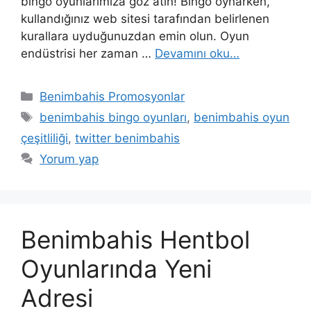
bingo oyunlarımıza göz atın! Bingo oynarken,
kullandığınız web sitesi tarafından belirlenen
kurallara uyduğunuzdan emin olun. Oyun
endüstrisi her zaman …
Devamını oku…
Kategoriler
Benimbahis Promosyonlar
Etiketler
benimbahis bingo oyunları
,
benimbahis oyun
çeşitliliği
,
twitter benimbahis
Yorum yap
Benimbahis Hentbol
Oyunlarında Yeni
Adresi