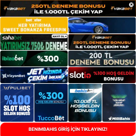
×
BENIMBAHIS GİRİŞ İÇİN TIKLAYINIZ!