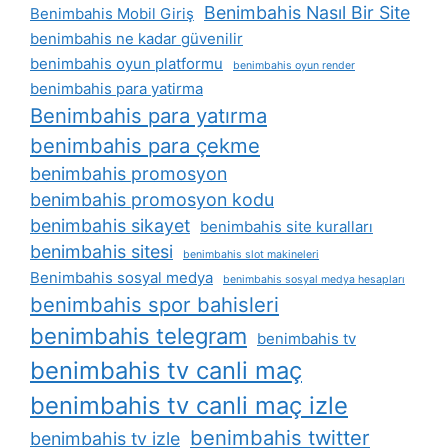
Benimbahis Nasıl Bir Site
Benimbahis Mobil Giriş
benimbahis ne kadar güvenilir
benimbahis oyun platformu
benimbahis oyun render
benimbahis para yatirma
Benimbahis para yatırma
benimbahis para çekme
benimbahis promosyon
benimbahis promosyon kodu
benimbahis sikayet
benimbahis site kuralları
benimbahis sitesi
benimbahis slot makineleri
Benimbahis sosyal medya
benimbahis sosyal medya hesapları
benimbahis spor bahisleri
benimbahis telegram
benimbahis tv
benimbahis tv canli maç
benimbahis tv canli maç izle
benimbahis twitter
benimbahis tv izle