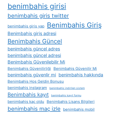
benimbahis girisi
benimbahis giris twitter
Benimbahis Giriş
benimbahis giris yap
Benimbahis giriş adresi
Benimbahis Güncel
benimbahis güncel adres
benimbahis güncel adresi
Benimbahis Güvenilebilir Mi
Benimbahis Güvenilirliği
Benimbahis Güvenilir Mi
benimbahis güvenlir mi
benimbahis hakkında
Benimbahis Hoş Geldin Bonusu
benimbahis instagram
benimbahis i̇ndirilen sistem
Benimbahis kayıt
benimbahis kayıt formu
benimbahis kaç oldu
Benimbahis Lisans Bilgileri
benimbahis maç izle
benimbahis mobil