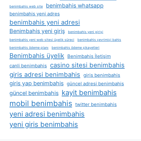
benimbahis whatsapp
benimbahis web site
benimbahis yeni adres
benimbahis yeni adresi
Benimbahis yeni giriş
benimbahis yeni girişi
benimbahis yeni web sitesi üyelik süreci
benimbahis çevrimiçi bahis
benimbahis ödeme planı
benimbahis ödeme şikayetleri
Benimbahis üyelik
Benimbahis İletişim
casino sitesi benimbahis
canli benimbahis
giris adresi benimbahis
giris benimbahis
giris yap benimbahis
güncel adresi benimbahis
kayit benimbahis
güncel benimbahis
mobil benimbahis
twitter benimbahis
yeni adresi benimbahis
yeni giris benimbahis