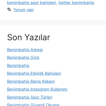
benimbahis spor bahisleri
,
twitter benimbahis
Yorum yap
Son Yazılar
Benimbahis Adresi
Benimbahis Giriş
Benimbahis
Benimbahis Etkinlik Bahisleri
Benimbahis Bahis Kökeni
Benimbahis Instagram Kullanımı
Benimbahis Spor Türleri
Benimbahis Güvenli Okuma