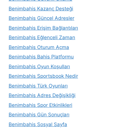
Benimbahis Kazanç Desteği
Benimbahis Güncel Adresler
Benimbahis Erişim Bağlantıları
Benimbahis Eğlenceli Zaman
Benimbahis Oturum Açma
Benimbahis Bahis Platformu
Benimbahis Oyun Koşulları
Benimbahis Sportsbook Nedir
Benimbahis Türk Oyunları
Benimbahis Adres Değişikliği
Benimbahis Spor Etkinlikleri
Benimbahis Gün Sonuçları
Benimbahis Sosyal Sayfa