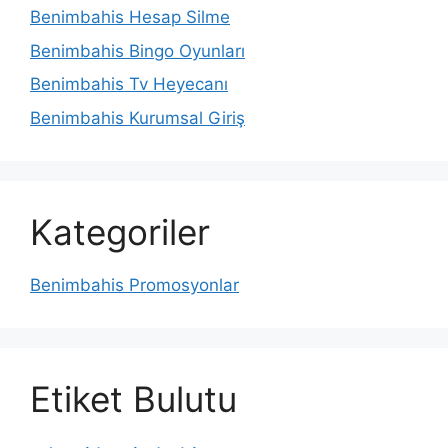
Benimbahis Hesap Silme
Benimbahis Bingo Oyunları
Benimbahis Tv Heyecanı
Benimbahis Kurumsal Giriş
Kategoriler
Benimbahis Promosyonlar
Etiket Bulutu