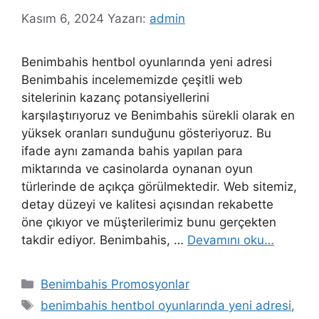
Kasım 6, 2024
Yazarı:
admin
Benimbahis hentbol oyunlarında yeni adresi
Benimbahis incelememizde çeşitli web
sitelerinin kazanç potansiyellerini
karşılaştırıyoruz ve Benimbahis sürekli olarak en
yüksek oranları sunduğunu gösteriyoruz. Bu
ifade aynı zamanda bahis yapılan para
miktarında ve casinolarda oynanan oyun
türlerinde de açıkça görülmektedir. Web sitemiz,
detay düzeyi ve kalitesi açısından rekabette
öne çıkıyor ve müşterilerimiz bunu gerçekten
takdir ediyor. Benimbahis, …
Devamını oku…
Kategoriler
Benimbahis Promosyonlar
Etiketler
benimbahis hentbol oyunlarında yeni adresi
,