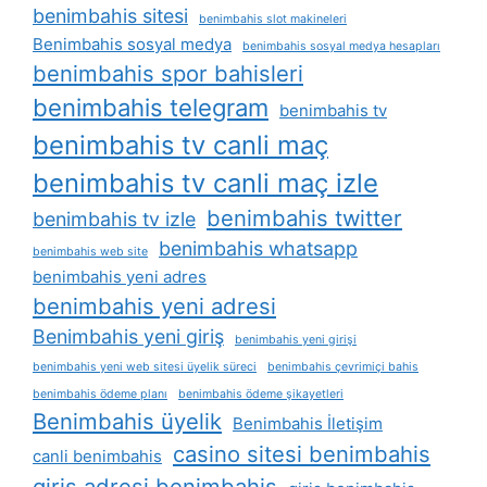
benimbahis sitesi
benimbahis slot makineleri
Benimbahis sosyal medya
benimbahis sosyal medya hesapları
benimbahis spor bahisleri
benimbahis telegram
benimbahis tv
benimbahis tv canli maç
benimbahis tv canli maç izle
benimbahis twitter
benimbahis tv izle
benimbahis whatsapp
benimbahis web site
benimbahis yeni adres
benimbahis yeni adresi
Benimbahis yeni giriş
benimbahis yeni girişi
benimbahis yeni web sitesi üyelik süreci
benimbahis çevrimiçi bahis
benimbahis ödeme planı
benimbahis ödeme şikayetleri
Benimbahis üyelik
Benimbahis İletişim
casino sitesi benimbahis
canli benimbahis
giris adresi benimbahis