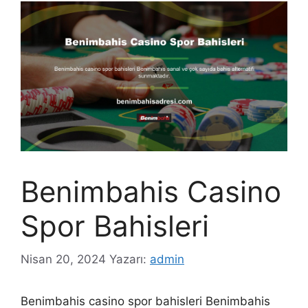
Benimbahis Casino
Spor Bahisleri
Nisan 20, 2024
Yazarı:
admin
Benimbahis casino spor bahisleri Benimbahis