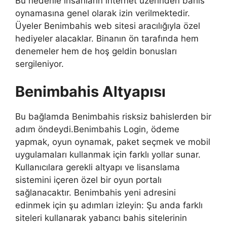
Bu nedenle insanların internet üzerinden bahis
oynamasına genel olarak izin verilmektedir.
Üyeler Benimbahis web sitesi aracılığıyla özel
hediyeler alacaklar. Binanın ön tarafında hem
denemeler hem de hoş geldin bonusları
sergileniyor.
Benimbahis Altyapısı
Bu bağlamda Benimbahis risksiz bahislerden bir
adım öndeydi.Benimbahis Login, ödeme
yapmak, oyun oynamak, paket seçmek ve mobil
uygulamaları kullanmak için farklı yollar sunar.
Kullanıcılara gerekli altyapı ve lisanslama
sistemini içeren özel bir oyun portalı
sağlanacaktır. Benimbahis yeni adresini
edinmek için şu adımları izleyin: Şu anda farklı
siteleri kullanarak yabancı bahis sitelerinin