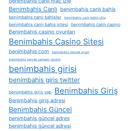
benimbahis canli maç izle
Benimbahis Canlı
benimbahis canlı bahis
benimbahis canlı bahisler
benimbahis canlı bahis ofisi
benimbahis canlı bahis sitesi
benimbahis canlı casino
Benimbahis casino oyunları
Benimbahis Casino Sitesi
benimbahis com
benimbahis destek uyum
benimbahis gerçek zamanlı yardım
benimbahis girisi
benimbahis giris twitter
Benimbahis Giriş
benimbahis giris yap
Benimbahis giriş adresi
Benimbahis Güncel
benimbahis güncel adres
benimbahis güncel adresi