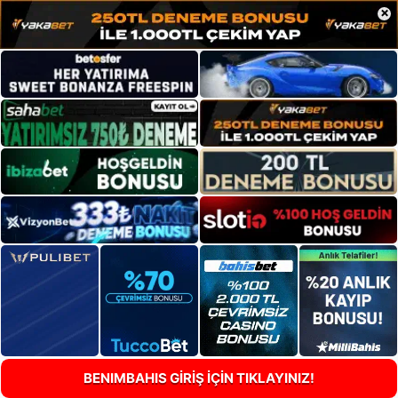
×
BENIMBAHIS GİRİŞ İÇİN TIKLAYINIZ!