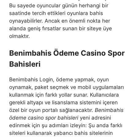
Bu sayede oyuncular günün herhangi bir
saatinde tercih ettikleri oyunlara bahis
oynayabilirler. Ancak en önemli nokta her
alanda geniş fırsatlar sunan bir siteye üye
olmaktır.
Benimbahis Ödeme Casino Spor
Bahisleri
Benimbahis Login, ödeme yapmak, oyun
oynamak, paket seçmek ve mobil uygulamaları
kullanmak için farklı yollar sunar. Kullanıcılara
gerekli altyapı ve lisanslama sistemini içeren
özel bir oyun portalı sağlanacaktır.
Benimbahis
ödeme casino spor bahisleri
yeni adresini
edinmek için şu adımları izleyin: Şu anda farklı
siteleri kullanarak yabancı bahis sitelerinin