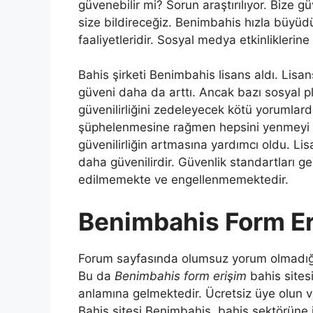
güvenebilir mi? Sorun araştırılıyor. Bize 
size bildireceğiz. Benimbahis hızla büyü
faaliyetleridir. Sosyal medya etkinliklerine
Bahis şirketi Benimbahis lisans aldı. Lisan
güveni daha da arttı. Ancak bazı sosyal p
güvenilirliğini zedeleyecek kötü yorumlar
şüphelenmesine rağmen hepsini yenmeyi ba
güvenilirliğin artmasına yardımcı oldu. Lisa
daha güvenilirdir. Güvenlik standartları g
edilmemekte ve engellenmemektedir.
Benimbahis Form E
Forum sayfasında olumsuz yorum olmadığını
Bu da
Benimbahis form erişim
bahis sites
anlamına gelmektedir. Ücretsiz üye olun
Bahis sitesi Benimbahis, bahis sektörüne i