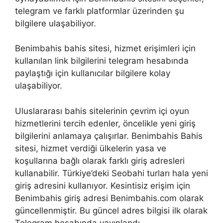
telegram ve farklı platformlar üzerinden şu
bilgilere ulaşabiliyor.
Benimbahis bahis sitesi, hizmet erişimleri için
kullanılan link bilgilerini telegram hesabında
paylaştığı için kullanıcılar bilgilere kolay
ulaşabiliyor.
Uluslararası bahis sitelerinin çevrim içi oyun
hizmetlerini tercih edenler, öncelikle yeni giriş
bilgilerini anlamaya çalışırlar. Benimbahis Bahis
sitesi, hizmet verdiği ülkelerin yasa ve
koşullarına bağlı olarak farklı giriş adresleri
kullanabilir. Türkiye’deki Seobahi turları hala yeni
giriş adresini kullanıyor. Kesintisiz erişim için
Benimbahis giriş adresi Benimbahis.com olarak
güncellenmiştir. Bu güncel adres bilgisi ilk olarak
Telegram hesabında yayınlandı.