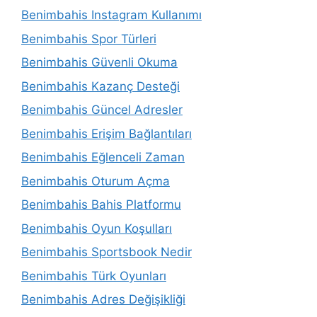
Benimbahis Instagram Kullanımı
Benimbahis Spor Türleri
Benimbahis Güvenli Okuma
Benimbahis Kazanç Desteği
Benimbahis Güncel Adresler
Benimbahis Erişim Bağlantıları
Benimbahis Eğlenceli Zaman
Benimbahis Oturum Açma
Benimbahis Bahis Platformu
Benimbahis Oyun Koşulları
Benimbahis Sportsbook Nedir
Benimbahis Türk Oyunları
Benimbahis Adres Değişikliği