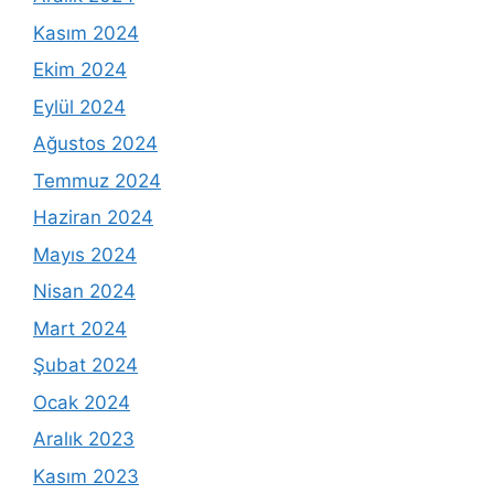
Kasım 2024
Ekim 2024
Eylül 2024
Ağustos 2024
Temmuz 2024
Haziran 2024
Mayıs 2024
Nisan 2024
Mart 2024
Şubat 2024
Ocak 2024
Aralık 2023
Kasım 2023