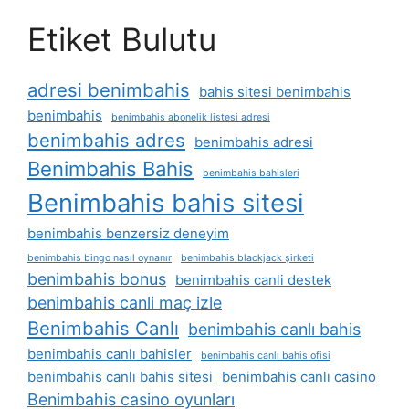
Etiket Bulutu
adresi benimbahis
bahis sitesi benimbahis
benimbahis
benimbahis abonelik listesi adresi
benimbahis adres
benimbahis adresi
Benimbahis Bahis
benimbahis bahisleri
Benimbahis bahis sitesi
benimbahis benzersiz deneyim
benimbahis bingo nasıl oynanır
benimbahis blackjack şirketi
benimbahis bonus
benimbahis canli destek
benimbahis canli maç izle
Benimbahis Canlı
benimbahis canlı bahis
benimbahis canlı bahisler
benimbahis canlı bahis ofisi
benimbahis canlı bahis sitesi
benimbahis canlı casino
Benimbahis casino oyunları