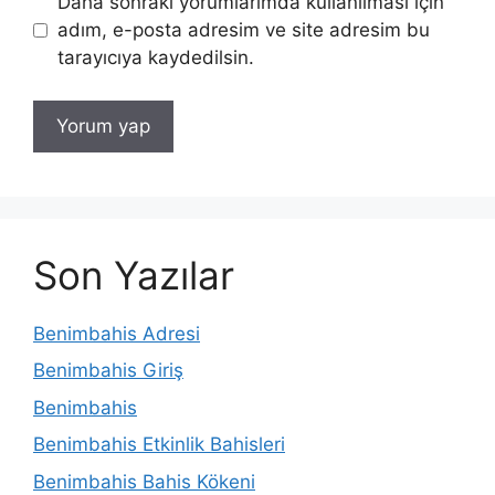
Daha sonraki yorumlarımda kullanılması için
adım, e-posta adresim ve site adresim bu
tarayıcıya kaydedilsin.
Son Yazılar
Benimbahis Adresi
Benimbahis Giriş
Benimbahis
Benimbahis Etkinlik Bahisleri
Benimbahis Bahis Kökeni