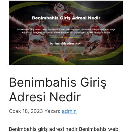
Benimbahis Giriş
Adresi Nedir
Ocak 18, 2023
Yazarı:
admin
Benimbahis giriş adresi nedir Benimbahis web