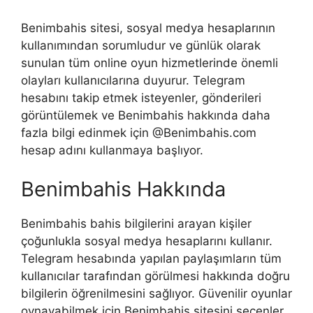
Benimbahis sitesi, sosyal medya hesaplarının
kullanımından sorumludur ve günlük olarak
sunulan tüm online oyun hizmetlerinde önemli
olayları kullanıcılarına duyurur. Telegram
hesabını takip etmek isteyenler, gönderileri
görüntülemek ve Benimbahis hakkında daha
fazla bilgi edinmek için @Benimbahis.com
hesap adını kullanmaya başlıyor.
Benimbahis Hakkında
Benimbahis bahis bilgilerini arayan kişiler
çoğunlukla sosyal medya hesaplarını kullanır.
Telegram hesabında yapılan paylaşımların tüm
kullanıcılar tarafından görülmesi hakkında doğru
bilgilerin öğrenilmesini sağlıyor. Güvenilir oyunlar
oynayabilmek için Benimbahis sitesini seçenler,