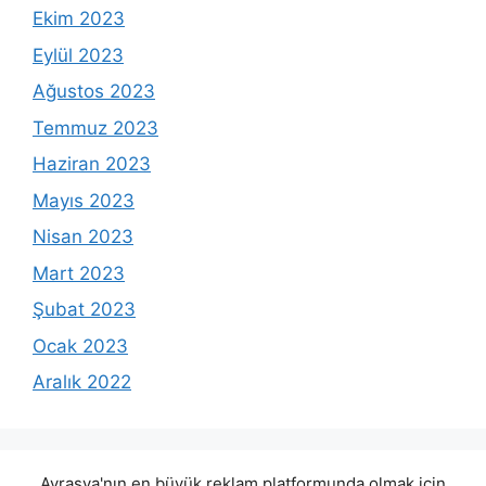
Ekim 2023
Eylül 2023
Ağustos 2023
Temmuz 2023
Haziran 2023
Mayıs 2023
Nisan 2023
Mart 2023
Şubat 2023
Ocak 2023
Aralık 2022
Avrasya'nın en büyük reklam platformunda olmak için