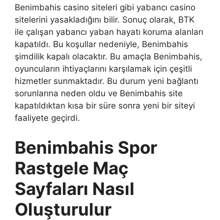
Benimbahis casino siteleri gibi yabancı casino
sitelerini yasakladığını bilir. Sonuç olarak, BTK
ile çalışan yabancı yaban hayatı koruma alanları
kapatıldı. Bu koşullar nedeniyle, Benimbahis
şimdilik kapalı olacaktır. Bu amaçla Benimbahis,
oyuncuların ihtiyaçlarını karşılamak için çeşitli
hizmetler sunmaktadır. Bu durum yeni bağlantı
sorunlarına neden oldu ve Benimbahis site
kapatıldıktan kısa bir süre sonra yeni bir siteyi
faaliyete geçirdi.
Benimbahis Spor
Rastgele Maç
Sayfaları Nasıl
Oluşturulur