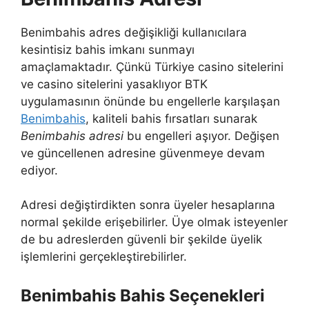
Benimbahis adres değişikliği kullanıcılara
kesintisiz bahis imkanı sunmayı
amaçlamaktadır. Çünkü Türkiye casino sitelerini
ve casino sitelerini yasaklıyor BTK
uygulamasının önünde bu engellerle karşılaşan
Benimbahis
, kaliteli bahis fırsatları sunarak
Benimbahis adresi
bu engelleri aşıyor. Değişen
ve güncellenen adresine güvenmeye devam
ediyor.
Adresi değiştirdikten sonra üyeler hesaplarına
normal şekilde erişebilirler. Üye olmak isteyenler
de bu adreslerden güvenli bir şekilde üyelik
işlemlerini gerçekleştirebilirler.
Benimbahis Bahis Seçenekleri