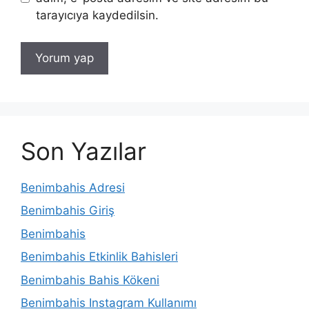
tarayıcıya kaydedilsin.
Son Yazılar
Benimbahis Adresi
Benimbahis Giriş
Benimbahis
Benimbahis Etkinlik Bahisleri
Benimbahis Bahis Kökeni
Benimbahis Instagram Kullanımı