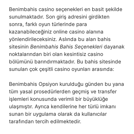
Benimbahis casino seçenekleri en basit şekilde
sunulmaktadır. Son giriş adresini girdikten
sonra, farklı oyun türlerinde para
kazanabileceğiniz online casino alanına
yönlendirileceksiniz. Aslında bu alan bahis
sitesinin
Benimbahis Bahis Seçenekleri
dayanak
noktalarından biri olan kesintisiz casino
bölümünü barındırmaktadır. Bu bahis sitesinde
sunulan çok çeşitli casino oyunları arasında:
Benimbahis Opsiyon kurulduğu günden bu yana
tüm yasal prosedürlerden geçmiş ve transfer
işlemleri konusunda verimli bir büyüklüğe
ulaşmıştır. Ayrıca kendilerine her türlü imkanı
sunan bir uygulama olarak da kullanıcılar
tarafından tercih edilmektedir.