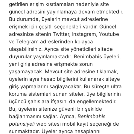
getirilen erişim kısıtlamaları nedeniyle site
güncel adresini yayınlamaya devam etmektedir.
Bu durumda, üyelerin mevcut adreslerine
erişmek için çeşitli seçenekleri vardır. Güncel
adresinize sitenin Twitter, Instagram, Youtube
ve Telegram adreslerinden kolayca
ulaşabilirsiniz. Ayrıca site yöneticileri sitede
duyurular yayınlamaktadır. Benimbahis üyeleri,
yeni giriş adresine erişmekte sorun
yaşamayacak. Mevcut site adresine tıklamak,
üyelerin aynı hesap bilgilerini kullanarak siteye
giriş yapmalarını sağlayacaktır. Bu süreçte ultra
koruma sistemleri sunan siteler, üye bilgilerinin
üçüncü şahıslara ifşasını da engellemektedir.
Bu, üyelerin sitenize güvenli bir şekilde
bağlanmasını sağlar. Ayrıca,
Benimbahis
potansiyeli
web sitesi mobil kayıt seçeneği de
sunmaktadır. Üyeler ayrıca hesaplarını