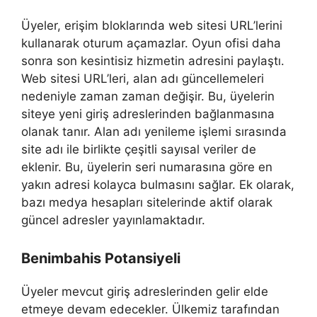
Üyeler, erişim bloklarında web sitesi URL’lerini
kullanarak oturum açamazlar. Oyun ofisi daha
sonra son kesintisiz hizmetin adresini paylaştı.
Web sitesi URL’leri, alan adı güncellemeleri
nedeniyle zaman zaman değişir. Bu, üyelerin
siteye yeni giriş adreslerinden bağlanmasına
olanak tanır. Alan adı yenileme işlemi sırasında
site adı ile birlikte çeşitli sayısal veriler de
eklenir. Bu, üyelerin seri numarasına göre en
yakın adresi kolayca bulmasını sağlar. Ek olarak,
bazı medya hesapları sitelerinde aktif olarak
güncel adresler yayınlamaktadır.
Benimbahis Potansiyeli
Üyeler mevcut giriş adreslerinden gelir elde
etmeye devam edecekler. Ülkemiz tarafından