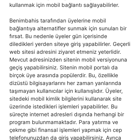
kullanmak için mobil bağlantı sağlayabilirler.
Benimbahis tarafından üyelerine mobil
bağlantıya alternatifler sunmak için sunulan bir
fırsat. Bu nedenle üyeler gün içerisinde
diledikleri yerden siteye giriş yapabilirler. Geçerli
web sitesi adresini ziyaret etmeniz yeterlidir.
Mevcut adresinizden sitenin mobil versiyonuna
geçiş yapabilirsiniz. Sitenin mobil portalı da
birçok üye arasında popülerdir. Bu, özellikle
dizüstü bilgisayarlarını her zaman yanlarında
taşımayan kullanıcılar için kullanışlıdır. Üyeler,
sitedeki mobil kimlik bilgilerini kullanarak site
üzerinde istedikleri işlemleri yapabilirler. Bu
süreçte internet adresleri dışında herhangi bir
program bulunmamaktadır. Para yatırma ve
çekme gibi finansal işlemleri yapmak için cep
telefonunuzdan da giriş yapabilirsiniz. Ayrıca