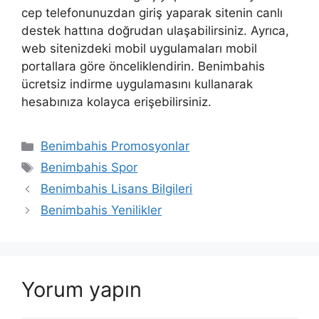
cep telefonunuzdan giriş yaparak sitenin canlı
destek hattına doğrudan ulaşabilirsiniz. Ayrıca,
web sitenizdeki mobil uygulamaları mobil
portallara göre önceliklendirin. Benimbahis
ücretsiz indirme uygulamasını kullanarak
hesabınıza kolayca erişebilirsiniz.
Kategoriler
Benimbahis Promosyonlar
Etiketler
Benimbahis Spor
Benimbahis Lisans Bilgileri
Benimbahis Yenilikler
Yorum yapın