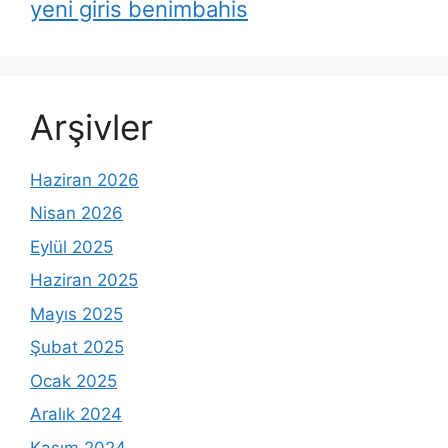
yeni giris benimbahis
Arşivler
Haziran 2026
Nisan 2026
Eylül 2025
Haziran 2025
Mayıs 2025
Şubat 2025
Ocak 2025
Aralık 2024
Kasım 2024