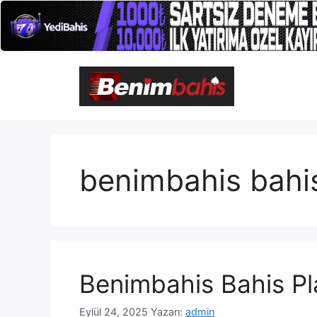
İçeriğe
atla
benimbahis bahi
Benimbahis Bahis Pl
Eylül 24, 2025
Yazarı:
admin