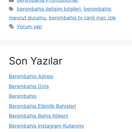
Benimbahis Promosyonlar
Etiketler
benimbahis i̇letişim bilgileri
,
benimbahis
mevcut durumu
,
benimbahis tv canli maç izle
Yorum yap
Son Yazılar
Benimbahis Adresi
Benimbahis Giriş
Benimbahis
Benimbahis Etkinlik Bahisleri
Benimbahis Bahis Kökeni
Benimbahis Instagram Kullanımı