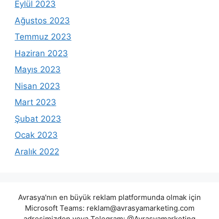
Eylül 2023
Ağustos 2023
Temmuz 2023
Haziran 2023
Mayıs 2023
Nisan 2023
Mart 2023
Şubat 2023
Ocak 2023
Aralık 2022
Avrasya'nın en büyük reklam platformunda olmak için
Microsoft Teams:
reklam@avrasyamarketing.com
adresimizden veya Telegram: @Avrasyamarketing