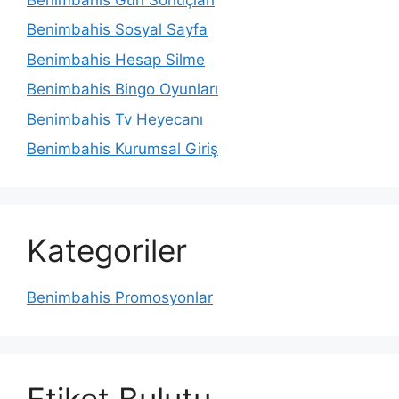
Benimbahis Sosyal Sayfa
Benimbahis Hesap Silme
Benimbahis Bingo Oyunları
Benimbahis Tv Heyecanı
Benimbahis Kurumsal Giriş
Kategoriler
Benimbahis Promosyonlar