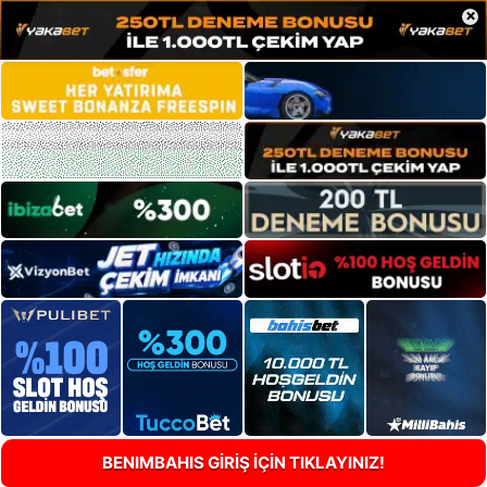
×
BENIMBAHIS GİRİŞ İÇİN TIKLAYINIZ!