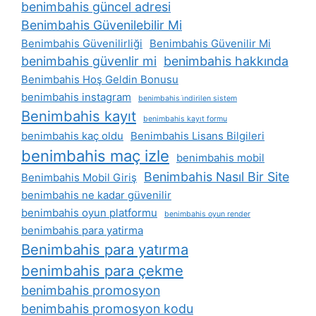
benimbahis güncel adresi
Benimbahis Güvenilebilir Mi
Benimbahis Güvenilirliği
Benimbahis Güvenilir Mi
benimbahis güvenlir mi
benimbahis hakkında
Benimbahis Hoş Geldin Bonusu
benimbahis instagram
benimbahis i̇ndirilen sistem
Benimbahis kayıt
benimbahis kayıt formu
benimbahis kaç oldu
Benimbahis Lisans Bilgileri
benimbahis maç izle
benimbahis mobil
Benimbahis Nasıl Bir Site
Benimbahis Mobil Giriş
benimbahis ne kadar güvenilir
benimbahis oyun platformu
benimbahis oyun render
benimbahis para yatirma
Benimbahis para yatırma
benimbahis para çekme
benimbahis promosyon
benimbahis promosyon kodu