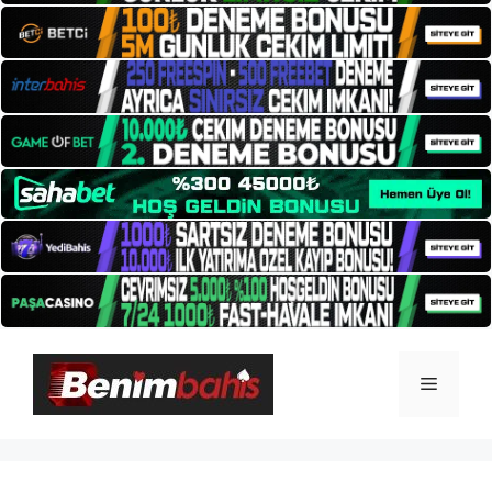
İçeriğe
atla
Menü