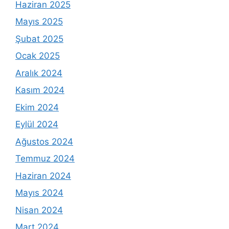
Haziran 2025
Mayıs 2025
Şubat 2025
Ocak 2025
Aralık 2024
Kasım 2024
Ekim 2024
Eylül 2024
Ağustos 2024
Temmuz 2024
Haziran 2024
Mayıs 2024
Nisan 2024
Mart 2024