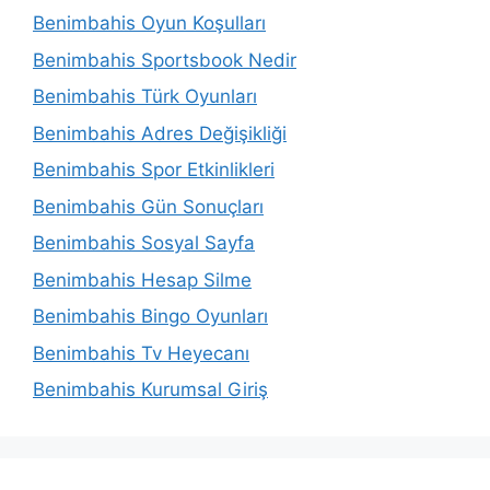
Benimbahis Oyun Koşulları
Benimbahis Sportsbook Nedir
Benimbahis Türk Oyunları
Benimbahis Adres Değişikliği
Benimbahis Spor Etkinlikleri
Benimbahis Gün Sonuçları
Benimbahis Sosyal Sayfa
Benimbahis Hesap Silme
Benimbahis Bingo Oyunları
Benimbahis Tv Heyecanı
Benimbahis Kurumsal Giriş