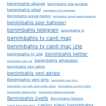
benimbahis sikayet
benimbahis site kuralları
benimbahis sitesi
benimbahis slot makineleri
Benimbahis sosyal medya
benimbahis sosyal medya hesapları
benimbahis spor bahisleri
benimbahis telegram
benimbahis tv
benimbahis tv canli maç
benimbahis tv canli maç izle
benimbahis twitter
benimbahis tv izle
benimbahis whatsapp
benimbahis web site
benimbahis yeni adres
benimbahis yeni adresi
Benimbahis yeni giriş
benimbahis yeni girişi
benimbahis yeni web sitesi üyelik süreci
benimbahis çevrimiçi bahis
benimbahis ödeme planı
benimbahis ödeme şikayetleri
Benimbahis üyelik
Benimbahis İletişim
casino sitesi benimbahis
canli benimbahis