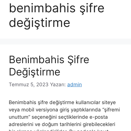
benimbahis şifre
değiştirme
Benimbahis Şifre
Değiştirme
Temmuz 5, 2023
Yazarı:
admin
Benimbahis şifre değiştirme kullanıcılar siteye
veya mobil versiyona giriş yaptıklarında “şifremi
unuttum” seçeneğini seçtiklerinde e-posta
adreslerini ve doğum tarihlerini girebilecekleri