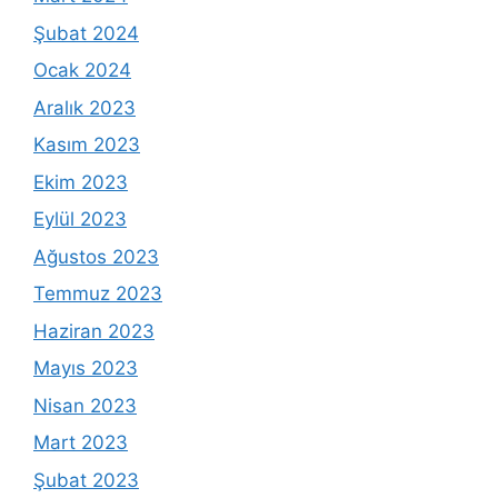
Şubat 2024
Ocak 2024
Aralık 2023
Kasım 2023
Ekim 2023
Eylül 2023
Ağustos 2023
Temmuz 2023
Haziran 2023
Mayıs 2023
Nisan 2023
Mart 2023
Şubat 2023