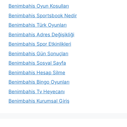
Benimbahis Oyun Koşulları
Benimbahis Sportsbook Nedir
Benimbahis Türk Oyunları
Benimbahis Adres Değişikliği
Benimbahis Spor Etkinlikleri
Benimbahis Gün Sonuçları
Benimbahis Sosyal Sayfa
Benimbahis Hesap Silme
Benimbahis Bingo Oyunları
Benimbahis Tv Heyecanı
Benimbahis Kurumsal Giriş