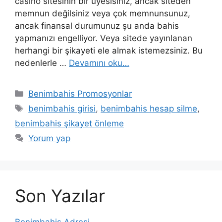
casino sitesinin bir üyesisiniz, ancak siteden
memnun değilsiniz veya çok memnunsunuz,
ancak finansal durumunuz şu anda bahis
yapmanızı engelliyor. Veya sitede yayınlanan
herhangi bir şikayeti ele almak istemezsiniz. Bu
nedenlerle …
Devamını oku…
Kategoriler
Benimbahis Promosyonlar
Etiketler
benimbahis girisi
,
benimbahis hesap silme
,
benimbahis şikayet önleme
Yorum yap
Son Yazılar