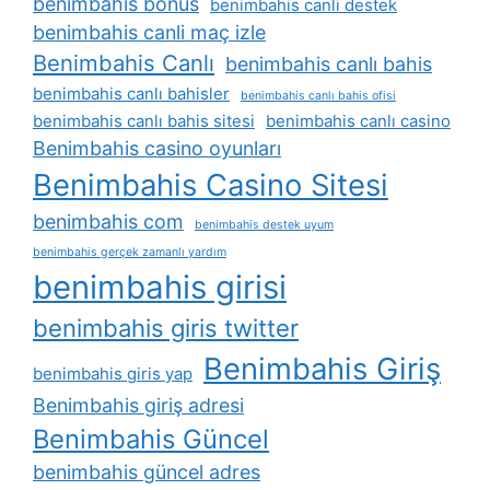
benimbahis bonus
benimbahis canli destek
benimbahis canli maç izle
Benimbahis Canlı
benimbahis canlı bahis
benimbahis canlı bahisler
benimbahis canlı bahis ofisi
benimbahis canlı bahis sitesi
benimbahis canlı casino
Benimbahis casino oyunları
Benimbahis Casino Sitesi
benimbahis com
benimbahis destek uyum
benimbahis gerçek zamanlı yardım
benimbahis girisi
benimbahis giris twitter
Benimbahis Giriş
benimbahis giris yap
Benimbahis giriş adresi
Benimbahis Güncel
benimbahis güncel adres