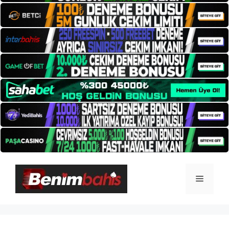
İçeriğe
atla
Menü