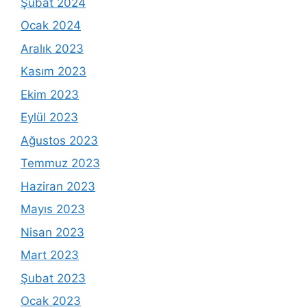
Şubat 2024
Ocak 2024
Aralık 2023
Kasım 2023
Ekim 2023
Eylül 2023
Ağustos 2023
Temmuz 2023
Haziran 2023
Mayıs 2023
Nisan 2023
Mart 2023
Şubat 2023
Ocak 2023