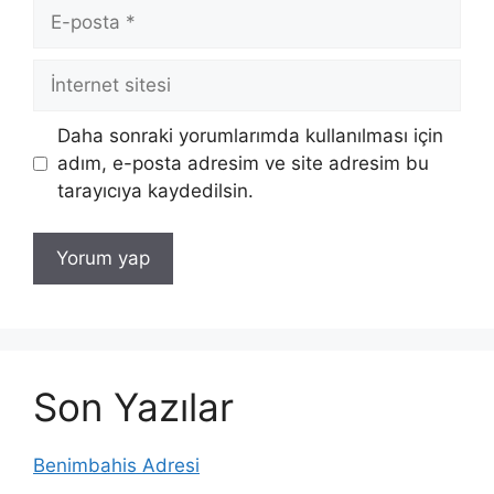
E-
posta
İnternet
sitesi
Daha sonraki yorumlarımda kullanılması için
adım, e-posta adresim ve site adresim bu
tarayıcıya kaydedilsin.
Son Yazılar
Benimbahis Adresi