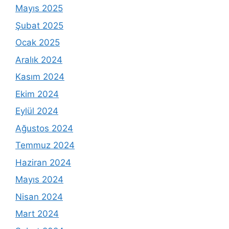
Mayıs 2025
Şubat 2025
Ocak 2025
Aralık 2024
Kasım 2024
Ekim 2024
Eylül 2024
Ağustos 2024
Temmuz 2024
Haziran 2024
Mayıs 2024
Nisan 2024
Mart 2024