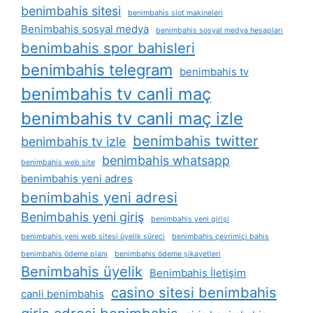
benimbahis sitesi
benimbahis slot makineleri
Benimbahis sosyal medya
benimbahis sosyal medya hesapları
benimbahis spor bahisleri
benimbahis telegram
benimbahis tv
benimbahis tv canli maç
benimbahis tv canli maç izle
benimbahis twitter
benimbahis tv izle
benimbahis whatsapp
benimbahis web site
benimbahis yeni adres
benimbahis yeni adresi
Benimbahis yeni giriş
benimbahis yeni girişi
benimbahis yeni web sitesi üyelik süreci
benimbahis çevrimiçi bahis
benimbahis ödeme planı
benimbahis ödeme şikayetleri
Benimbahis üyelik
Benimbahis İletişim
casino sitesi benimbahis
canli benimbahis