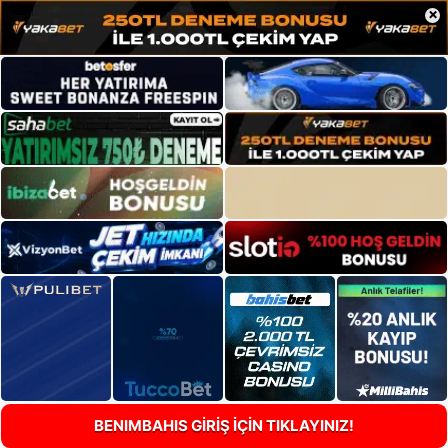
×
BENIMBAHIS GİRİŞ İÇİN TIKLAYINIZ!