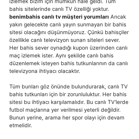
izlemek bizim için mümkün hale geldi. Tüm
bahis sitelerinde canlı TV özelliği yoktur.
benimbahis canlı tv müşteri yorumları
Ancak
yakın gelecekte canlı yayın sunmayan bir bahis
sitesi olacağını düşünmüyoruz. Çünkü bahisçiler
özellikle canlı televizyon sunan siteleri sever.
Her bahis sever oynadığı kupon üzerinden canlı
maç izlemek ister. Aynı şekilde canlı bahis
düzenlemek isteyen bahis tutkunlarının da canlı
televizyona ihtiyacı olacaktır.
Tüm bunları göz önünde bulundurarak, canlı TV
bahis tutkunları için bir zorunluluktur. Her bahis
sitesi bu ihtiyacı karşılamalıdır. Bu canlı TV’lerde
futbol maçlarına yer verilmesi yeterli değildir.
Bunun yerine, arama her spor olayı için devam
etmelidir.