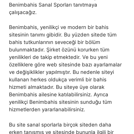
Benimbahis Sanal Sporları tanıtmaya
çalışacağız.
Benimbahis, yenilikçi ve modern bir bahis
sitesinin tanımı gibidir. Bu yüzden sitede tüm
bahis tutkunlarının seveceği bir bölüm
bulunmaktadır. Şirket özünü korurken tüm
yenilikleri de takip etmektedir. Ve bu yeni
özelliklere göre web sitesinde bazı ayarlamalar
ve değişiklikler yapılmıştır. Bu nedenle siteyi
kullanan herkes oldukça verimli bir bahis
hizmeti almaktadır. Bu siteye üye olarak
Benimbahis ailesine katılabilirsiniz. Ayrıca
yenilikçi Benimbahis sitesinin sunduğu tüm
hizmetlerden yararlanabilirsiniz.
Bu site sanal sporlarla birçok siteden daha
erken tanışmış ve sitesinde bununla ilgili bir