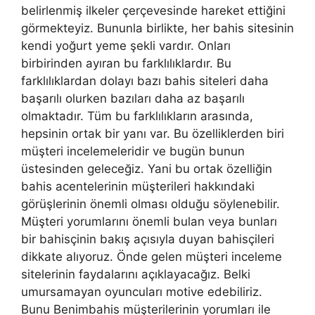
belirlenmiş ilkeler çerçevesinde hareket ettiğini
görmekteyiz. Bununla birlikte, her bahis sitesinin
kendi yoğurt yeme şekli vardır. Onları
birbirinden ayıran bu farklılıklardır. Bu
farklılıklardan dolayı bazı bahis siteleri daha
başarılı olurken bazıları daha az başarılı
olmaktadır. Tüm bu farklılıkların arasında,
hepsinin ortak bir yanı var. Bu özelliklerden biri
müşteri incelemeleridir ve bugün bunun
üstesinden geleceğiz. Yani bu ortak özelliğin
bahis acentelerinin müşterileri hakkındaki
görüşlerinin önemli olması olduğu söylenebilir.
Müşteri yorumlarını önemli bulan veya bunları
bir bahisçinin bakış açısıyla duyan bahisçileri
dikkate alıyoruz. Önde gelen müşteri inceleme
sitelerinin faydalarını açıklayacağız. Belki
umursamayan oyuncuları motive edebiliriz.
Bunu Benimbahis müşterilerinin yorumları ile