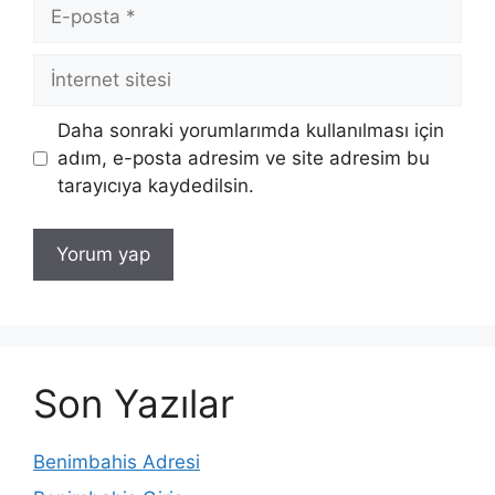
E-
posta
İnternet
sitesi
Daha sonraki yorumlarımda kullanılması için
adım, e-posta adresim ve site adresim bu
tarayıcıya kaydedilsin.
Son Yazılar
Benimbahis Adresi