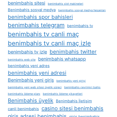
benimbahis sitesi
benimbahis slot makineleri
Benimbahis sosyal medya
benimbahis sosyal medya hesapları
benimbahis spor bahisleri
benimbahis telegram
benimbahis tv
benimbahis tv canli maç
benimbahis tv canli maç izle
benimbahis twitter
benimbahis tv izle
benimbahis whatsapp
benimbahis web site
benimbahis yeni adres
benimbahis yeni adresi
Benimbahis yeni giriş
benimbahis yeni girişi
benimbahis yeni web sitesi üyelik süreci
benimbahis çevrimiçi bahis
benimbahis ödeme planı
benimbahis ödeme şikayetleri
Benimbahis üyelik
Benimbahis İletişim
casino sitesi benimbahis
canli benimbahis
giris adresi benimbahis
giris benimbahis