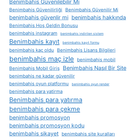
Benimbahis Güvenilebilir Mi
Benimbahis Güvenilirliği
Benimbahis Güvenilir Mi
benimbahis güvenlir mi
benimbahis hakkında
Benimbahis Hoş Geldin Bonusu
benimbahis instagram
benimbahis i̇ndirilen sistem
Benimbahis kayıt
benimbahis kayıt formu
benimbahis kaç oldu
Benimbahis Lisans Bilgileri
benimbahis maç izle
benimbahis mobil
Benimbahis Nasıl Bir Site
Benimbahis Mobil Giriş
benimbahis ne kadar güvenilir
benimbahis oyun platformu
benimbahis oyun render
benimbahis para yatirma
Benimbahis para yatırma
benimbahis para çekme
benimbahis promosyon
benimbahis promosyon kodu
benimbahis sikayet
benimbahis site kuralları