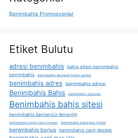
Benimbahis Promosyonlar
Etiket Bulutu
adresi benimbahis
bahis sitesi benimbahis
benimbahis
benimbahis abonelik listesi adresi
benimbahis adres
benimbahis adresi
Benimbahis Bahis
benimbahis bahisleri
Benimbahis bahis sitesi
benimbahis benzersiz deneyim
benimbahis bingo nasıl oynanır
benimbahis blackjack şirketi
benimbahis bonus
benimbahis canli destek
benimbahis canli maç izle