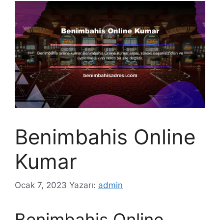
Benimbahis Online
Kumar
Ocak 7, 2023
Yazarı:
admin
Benimbahis Online