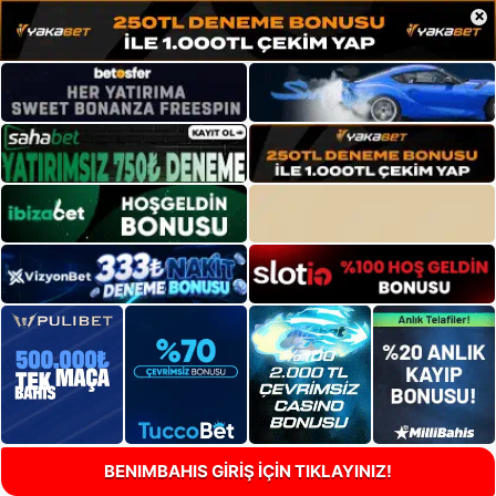
×
BENIMBAHIS GİRİŞ İÇİN TIKLAYINIZ!